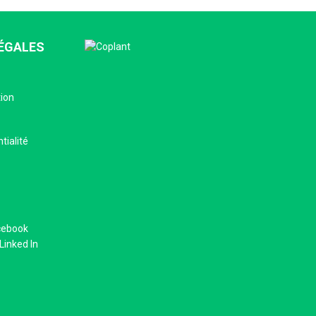
ÉGALES
tion
tialité