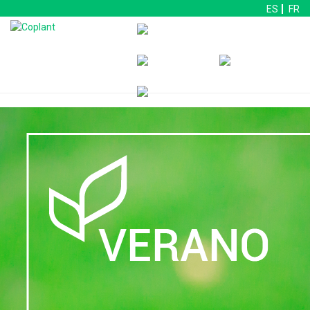
ES
FR