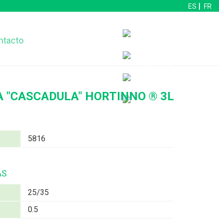
ES
FR
ntacto
 "CASCADULA" HORTINNO ® 3L
5816
AS
25/35
0.5