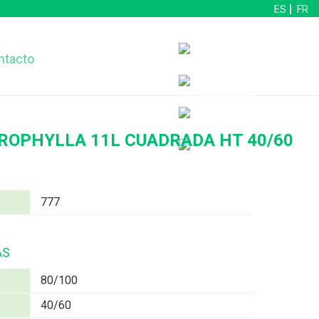
ES
FR
ntacto
OPHYLLA 11L CUADRADA HT 40/60
777
AS
80/100
40/60