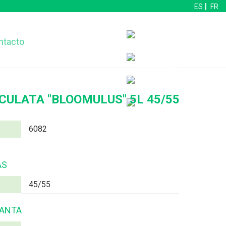
ES
FR
ntacto
ULATA "BLOOMULUS" 5L 45/55
6082
AS
45/55
LANTA