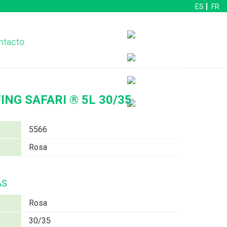
ES
FR
ntacto
NG SAFARI ® 5L 30/35
5566
Rosa
AS
Rosa
30/35