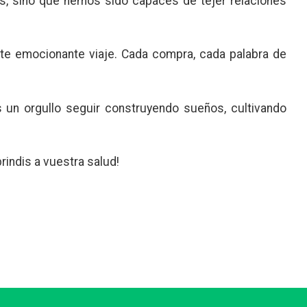
as, sino que hemos sido capaces de tejer relaciones
ste emocionante viaje. Cada compra, cada palabra de
un orgullo seguir construyendo sueños, cultivando
rindis a vuestra salud!