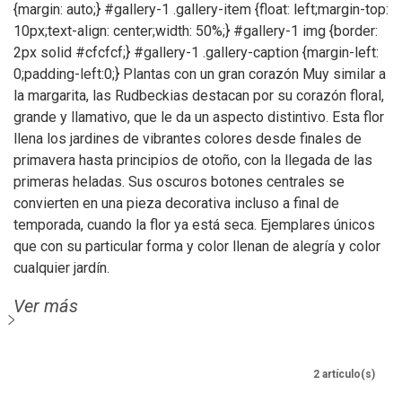
{margin: auto;} #gallery-1 .gallery-item {float: left;margin-top:
10px;text-align: center;width: 50%;} #gallery-1 img {border:
2px solid #cfcfcf;} #gallery-1 .gallery-caption {margin-left:
0;padding-left:0;} Plantas con un gran corazón Muy similar a
la margarita, las Rudbeckias destacan por su corazón floral,
grande y llamativo, que le da un aspecto distintivo. Esta flor
llena los jardines de vibrantes colores desde finales de
primavera hasta principios de otoño, con la llegada de las
primeras heladas. Sus oscuros botones centrales se
convierten en una pieza decorativa incluso a final de
temporada, cuando la flor ya está seca. Ejemplares únicos
que con su particular forma y color llenan de alegría y color
cualquier jardín.
Ver más
2 artículo(s)