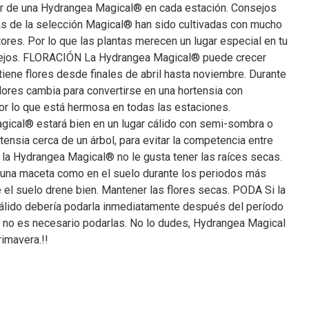
tar de una Hydrangea Magical® en cada estación. Consejos
as de la selección Magical® han sido cultivadas con mucho
ores. Por lo que las plantas merecen un lugar especial en tu
nsejos. FLORACIÓN La Hydrangea Magical® puede crecer
tiene flores desde finales de abril hasta noviembre. Durante
flores cambia para convertirse en una hortensia con
or lo que está hermosa en todas las estaciones.
cal® estará bien en un lugar cálido con semi-sombra o
ensia cerca de un árbol, para evitar la competencia entre
la Hydrangea Magical® no le gusta tener las raíces secas.
 una maceta como en el suelo durante los periodos más
 el suelo drene bien. Mantener las flores secas. PODA Si la
cálido debería podarla inmediatamente después del período
ad no es necesario podarlas. No lo dudes, Hydrangea Magical
rimavera.!!