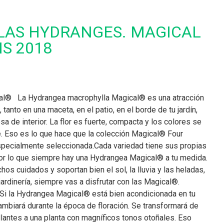
 LAS HYDRANGES. MAGICAL
S 2018
al® La Hydrangea macrophylla Magical® es una atracción
 tanto en una maceta, en el patio, en el borde de tu jardín,
a de interior. La flor es fuerte, compacta y los colores se
. Eso es lo que hace que la colección Magical® Four
specialmente seleccionada.Cada variedad tiene sus propias
por lo que siempre hay una Hydrangea Magical® a tu medida.
os cuidados y soportan bien el sol, la lluvia y las heladas,
 jardinería, siempre vas a disfrutar con las Magical®.
Si la Hydrangea Magical® está bien acondicionada en tu
 cambiará durante la época de floración. Se transformará de
llantes a una planta con magníficos tonos otoñales. Eso