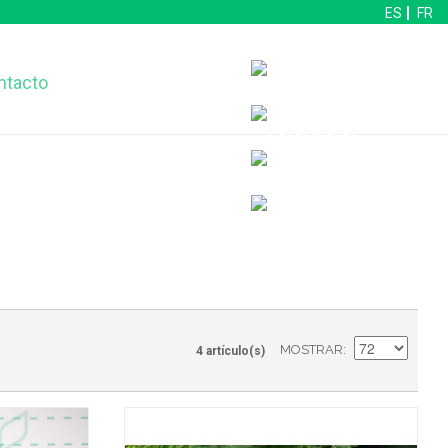
ES
FR
ntacto
MOSTRAR
4 artículo(s)