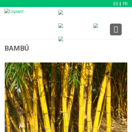
ES
FR
BAMBÚ