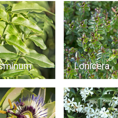
asminum
lonicera