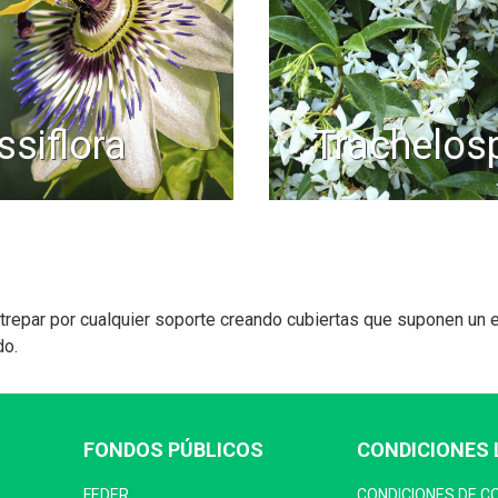
assiflora
trachelo
repar por cualquier soporte creando cubiertas que suponen un e
do.
FONDOS PÚBLICOS
CONDICIONES 
FEDER
CONDICIONES DE 