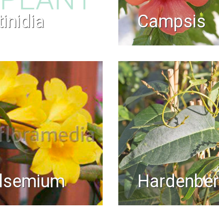
ctinidia
campsis
elsemium
hardenbe