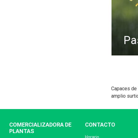
p
Capaces de t
amplio surti
COMERCIALIZADORA DE
CONTACTO
PLANTAS
Horario