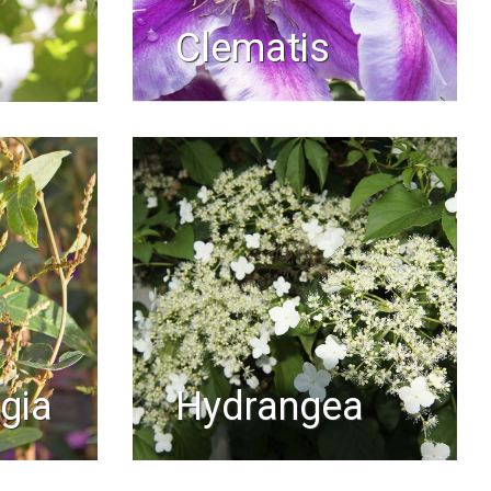
clematis
rgia
hydrangea