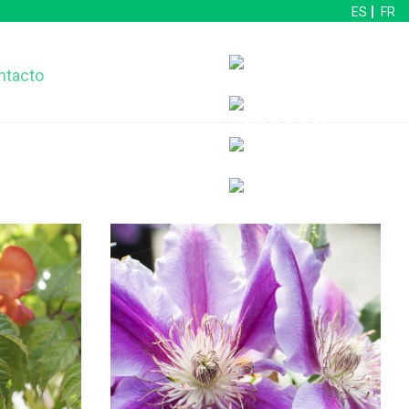
ES
FR
ntacto