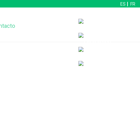
ES
FR
ntacto