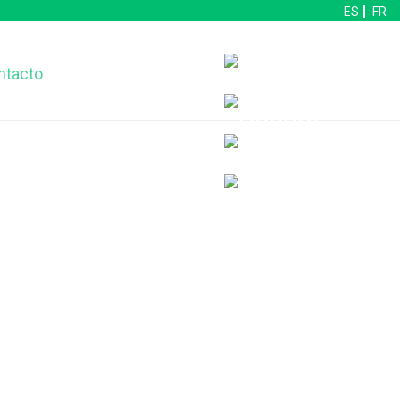
ES
FR
ntacto