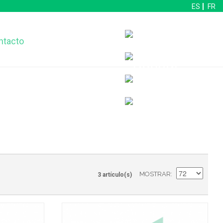
ES
FR
ntacto
MOSTRAR
3 artículo(s)