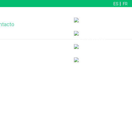
ES
FR
ntacto