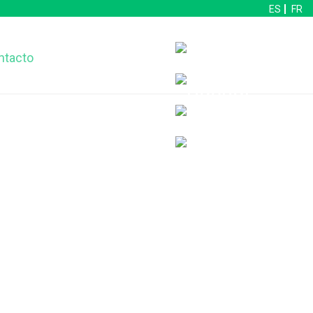
ES
FR
ntacto