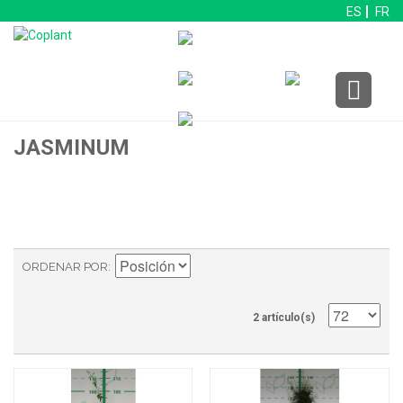
ES
FR
JASMINUM
ORDENAR POR
2 artículo(s)