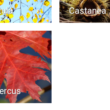
etula
castanea
uercus