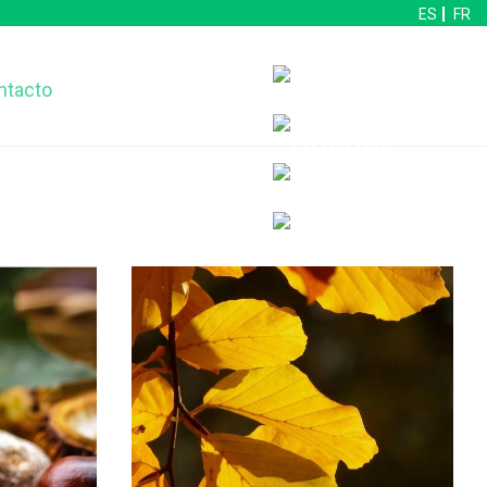
ES
FR
ntacto