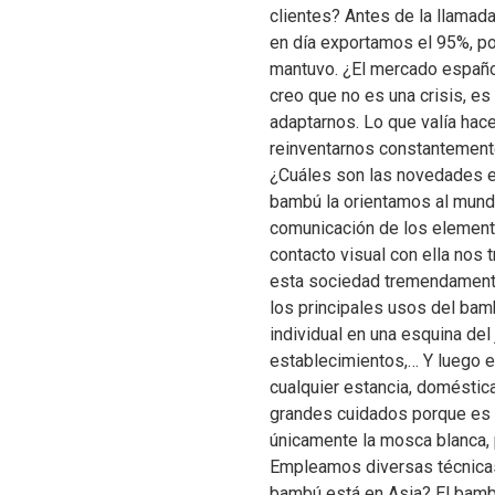
clientes? Antes de la llamad
en día exportamos el 95%, p
mantuvo. ¿El mercado español 
creo que no es una crisis, es
adaptarnos. Lo que valía hac
reinventarnos constantement
¿Cuáles son las novedades en
bambú la orientamos al mund
comunicación de los elemento
contacto visual con ella nos 
esta sociedad tremendamente
los principales usos del ba
individual en una esquina del
establecimientos,… Y luego en 
cualquier estancia, doméstic
grandes cuidados porque es 
únicamente la mosca blanca, 
Empleamos diversas técnicas,
bambú está en Asia? El bamb