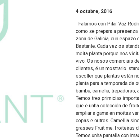
4 octubre, 2016
Falamos con Pilar Vaz Rodríg
como se prepara a presenza 
zona de Galicia, cun espazo 
Bastante. Cada vez os stand
moita planta porque nos visit
vivo. Os nosos comerciais de
clientes, é un mostrario. sta
escoller que plantas están n
planta para a temporada de o
bambú, camelia, trepadoras, 
Temos tres primicias importan
que é unha colección de froi
ampliar a gama en moitas va
copas e outros. Camellia sin
grasses Fruit me, froiteira
Temos unha pantalla con imax