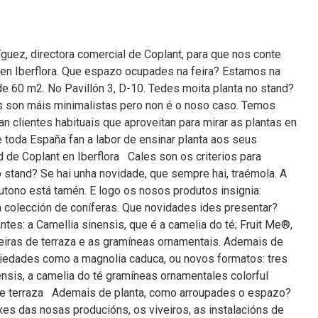
uez, directora comercial de Coplant, para que nos conte
en Iberflora. Que espazo ocupades na feira? Estamos na
de 60 m2. No Pavillón 3, D-10. Tedes moita planta no stand?
s son máis minimalistas pero non é o noso caso. Temos
an clientes habituais que aproveitan para mirar as plantas en
 toda España fan a labor de ensinar planta aos seus
nd de Coplant en Iberflora Cales son os criterios para
o stand? Se hai unha novidade, que sempre hai, traémola. A
utono está tamén. E logo os nosos produtos insignia:
a colección de coníferas. Que novidades ides presentar?
tes: a Camellia sinensis, que é a camelia do té; Fruit Me®,
teiras de terraza e as gramíneas ornamentais. Ademais de
riedades como a magnolia caduca, ou novos formatos: tres
ensis, a camelia do té gramíneas ornamentales colorful
s de terraza Ademais de planta, como arroupades o espazo?
es das nosas producións, os viveiros, as instalacións de