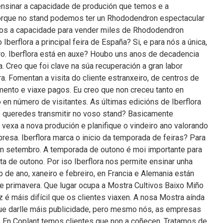
ensinar a capacidade de produción que temos e a
orque no stand podemos ter un Rhododendron espectacular
os a capacidade para vender miles de Rhododendron
berflora a principal feira de España? Si, e para nós a única,
o. Iberflora está en auxe? Houbo uns anos de decadencia
. Creo que foi clave na súa recuperación a gran labor
ra. Fomentan a visita do cliente estranxeiro, de centros de
ento e viaxe pagos. Eu creo que non creceu tanto en
n número de visitantes. As últimas edicións de Iberflora
e queredes transmitir no voso stand? Basicamente
vexa a nova produción e planifique o vindeiro ano valorando
resa. Iberflora marca o inicio da temporada de feiras? Para
 setembro. A temporada de outono é moi importante para
a de outono. Por iso Iberflora nos permite ensinar unha
io de ano, xaneiro e febreiro, en Francia e Alemania están
e primavera. Que lugar ocupa a Mostra Cultivos Baixo Miño
 é máis difícil que os clientes viaxen. A nosa Mostra aínda
ue darlle máis publicidade, pero mesmo nós, as empresas
 En Coplant temos clientes que non a coñecen. Tratamos de