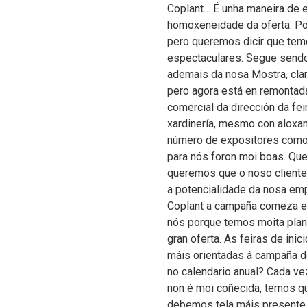
Coplant… É unha maneira de 
homoxeneidade da oferta. P
pero queremos dicir que tem
espectaculares. Segue sendo I
ademais da nosa Mostra, clar
pero agora está en remontada
comercial da dirección da fei
xardinería, mesmo con aloxam
número de expositores como e
para nós foron moi boas. Qu
queremos que o noso cliente 
a potencialidade da nosa emp
Coplant a campaña comeza en
nós porque temos moita plant
gran oferta. As feiras de inic
máis orientadas á campaña d
no calendario anual? Cada vez
non é moi coñecida, temos q
debemos tela máis presente.