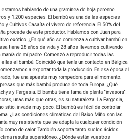
stamos hablando de una gramínea de hoja perenne
os y 1.200 especies. El bambú es una de las especies
o y Cultivos Casaíta el vivero de referencia. El 50% del
ña procede de este productor. Hablamos con Juan para
tivo exótico. ¿En qué año se comienza a cultivar bambú en
sa tiene 28 años de vida y 28 años llevamos cultivando
manía de mí padre. Comenzó a reproducir todas las
 ellas el bambú. Coincidió que tenía un contacto en Bélgica
comenzamos a exportar toda la producción. En esa época el
lorado, fue una apuesta muy rompedora para el momento.
presas que más bambú produce de toda Europa. ¿Qué
chys y Fargesia. El bambú tiene fama de planta “invasora”.
oras, unas más que otras, es su naturaleza. La Fargesia,
o sitio, invade muy poco. El bambú es fácil de controlar
zoma. ¿Las condiciones climáticas del Baixo Miño son las
nta muy resistente que se adapta la cualquier condición
río como de calor. También soporta tanto suelos ácidos
 clima resulta superidóneo. ¿Dónde están vuestros