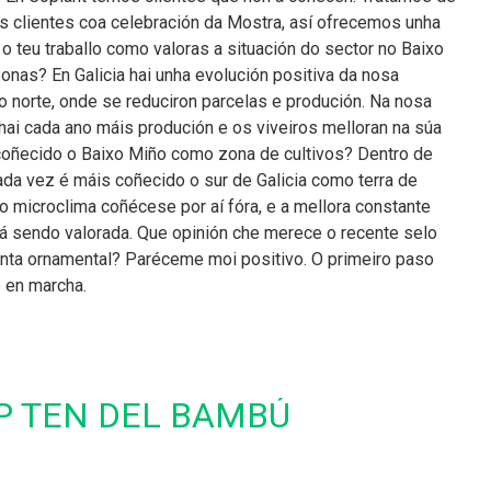
úns clientes coa celebración da Mostra, así ofrecemos unha
o teu traballo como valoras a situación do sector no Baixo
onas? En Galicia hai unha evolución positiva da nosa
o norte, onde se reduciron parcelas e produción. Na nosa
 hai cada ano máis produción e os viveiros melloran na súa
ecoñecido o Baixo Miño como zona de cultivos? Dentro de
da vez é máis coñecido o sur de Galicia como terra de
so microclima coñécese por aí fóra, e a mellora constante
á sendo valorada. Que opinión che merece o recente selo
lanta ornamental? Paréceme moi positivo. O primeiro paso
o en marcha.
P TEN DEL BAMBÚ