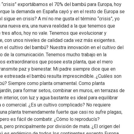
a “crisis” exportábamos el 70% del bambú para Europa, hoy
orque la demanda en España cayó y en el resto de Europa se
sigue en crisis? A mí no me gusta el término “crisis”, yo
 una nueva era, una nueva realidad a la que tenemos que
e tres años, hoy no vale. Tenemos que evolucionar y
e, con unos niveles de calidad cada vez más exigentes.
 el cultivo del bambú? Nuestra innovación en el cultivo del
o de la comunicación. Tenemos mucho trabajo en la
s extraordinarios que posee esta planta, que el mero
transmite paz y bienestar. Mi padre siempre dice que en
 estresada el bambú resulta imprescindible. ¿Cuáles son
mbú? Siempre como planta ornamental. Como planta
 jardín, para formar setos, combinar en muros, en terrazas de
interior, con luz y agua bastante es ideal para equilibrar
a o comercial. ¿Es un cultivo complicado? No requiere
una planta tremendamente fuerte que casi no sufre plagas,
pero es fácil de combatir. ¿Cómo lo reproducís?
 pero principalmente por división de mata. ¿El origen del
ú es endémico de todos los continentes excepto Europa.