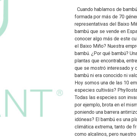
Cuando hablamos de bambú e
formada por más de 70 géner
representativas del Baixo Miñ
bambú que se vende en Espa
conocer algo más de este cul
el Baixo Miño? Nuestra empre
bambú. ¿Por qué bambú? Una 
plantas que encontraba, entre
que se mostró interesado y 
bambú ni era conocido ni va
Hoy somos una de las 10 em
especies cultiváis? Phyllosta
Todas las especies son invas
por ejemplo, brota en el mism
poniendo una barrera antirri
idóneas? El bambú es una pla
climática extrema, tanto de f
como alcalinos, pero nuestro